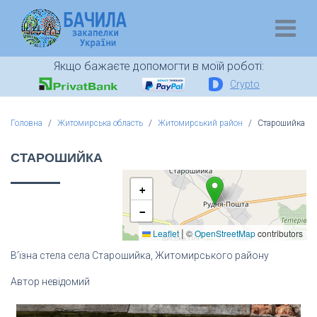
Якщо бажаєте допомогти в моїй роботі:
Crypto
Головна
Житомирська область
Житомирський район
Старошийка
СТАРОШИЙКА
+
−
|
Leaflet
©
OpenStreetMap
contributors
В’їзна стела села Старошийка, Житомирського району
Автор невідомий