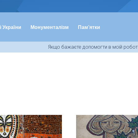
і України
Монументалізм
Пам’ятки
Якщо бажаєте допомогти в моїй роботі