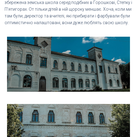
збережена земська школа серед подібних в Горошкові, Степку і
П’ятигорах. От тільки дітей в ній щороку меншає. Хоча, коли ми
там були, директор та вчителі, які прибирати і фарбували були
оптимістично налаштовані, вони дуже люблять свою школу.