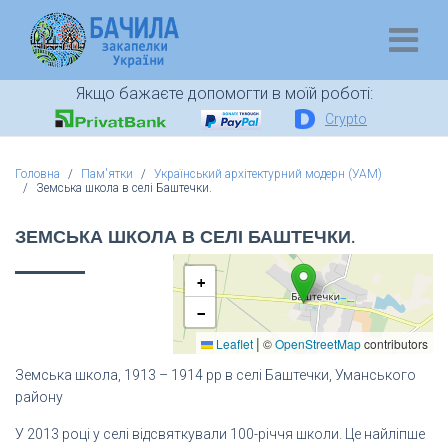
Якщо бажаєте допомогти в моїй роботі:
Crypto
Головна
Пам'ятки
Український архітектурний модерн (УАМ)
Земська школа в селі Баштечки.
ЗЕМСЬКА ШКОЛА В СЕЛІ БАШТЕЧКИ.
+
−
|
Leaflet
©
OpenStreetMap
contributors
Земська школа, 1913 – 1914 рр в селі Баштечки, Уманського
району
У 2013 році у селі відсвяткували 100-річчя школи. Це найліпше