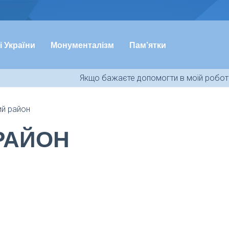
і України
Монументалізм
Пам’ятки
Якщо бажаєте допомогти в моїй роботі
й район
РАЙОН