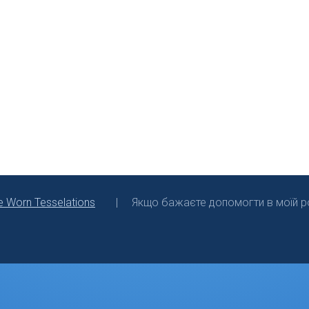
e Worn Tesselations
Якщо бажаєте допомогти в моїй ро