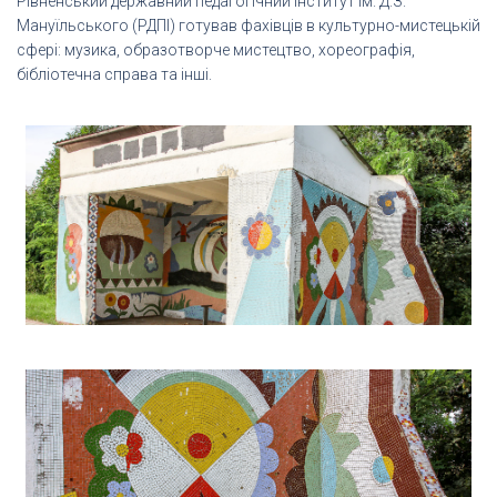
Рівненський державний педагогічний інститут ім. Д.З.
Мануїльського (РДПІ) готував фахівців в культурно-мистецькій
сфері: музика, образотворче мистецтво, хореографія,
бібліотечна справа та інші.