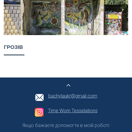
ГРОЗІВ
bachylaukr@gmail.com
Time Worn Tesselations
Якщо бажаєте допомогти в моїй роботі: