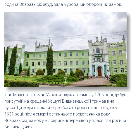
родина Збаразьких збудувала мурований оборонний замок.
Іван Мазепа, гетьман України, відвідав замок у 1705 році, де був
присутній на хрещенні Уршулі Вишневецької і тримав її на
руках. Ця подія сталася через багато років після того, як у
1631 році, після смерті останнього представника роду
Збаразьких, замок у Білокриниці перейшов у власність родини
Вишневецьких.