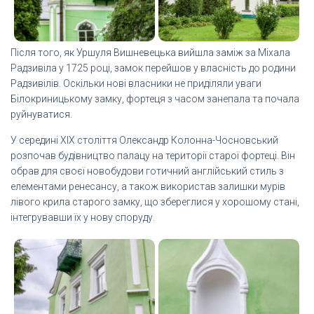
Після того, як Уршуля Вишневецька вийшла заміж за Міхала
Радзивіла у 1725 році, замок перейшов у власність до родини
Радзивілів. Оскільки нові власники не приділяли уваги
Білокриницькому замку, фортеця з часом занепала та почала
руйнуватися.
У середині XIX століття Олександр Колонна-Чосновський
розпочав будівництво палацу на території старої фортеці. Він
обрав для своєї новобудови готичний англійський стиль з
елементами ренесансу, а також використав залишки мурів
лівого крила старого замку, що збереглися у хорошому стані,
інтегрувавши їх у нову споруду.