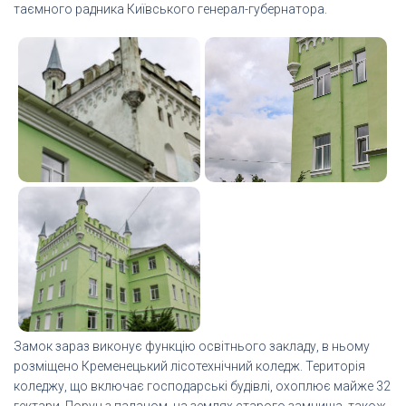
таємного радника Київського генерал-губернатора.
Замок зараз виконує функцію освітнього закладу, в ньому
розміщено Кременецький лісотехнічний коледж. Територія
коледжу, що включає господарські будівлі, охоплює майже 32
гектари. Поруч з палацом, на землях старого замчища, також