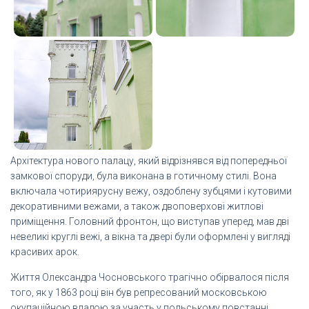
Архітектура нового палацу, який відрізнявся від попередньої
замкової споруди, була виконана в готичному стилі. Вона
включала чотириярусну вежу, оздоблену зубцями і кутовими
декоративними вежами, а також двоповерхові житлові
приміщення. Головний фронтон, що виступав уперед, мав дві
невеликі круглі вежі, а вікна та двері були оформлені у вигляді
красивих арок.
Життя Олександра Чосновського трагічно обірвалося після
того, як у 1863 році він був репресований московською
окупаційною владою за участь у польському повстанні.