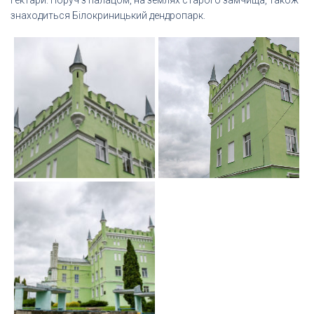
знаходиться Білокриницький дендропарк.