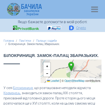
Якщо бажаєте допомогти в моїй роботі:
Crypto
Головна
Пам'ятки
Палаци і садиби
Білокриниця. Замок-палац Збаразьких.
БІЛОКРИНИЦЯ. ЗАМОК-ПАЛАЦ ЗБАРАЗЬКИХ.
+
−
|
Leaflet
©
OpenStreetMap
contributors
У селі
Білокриниця
, що розташоване неподалік від міста
Кременець
, знаходиться замок-палац XIX століття,
прихований від головної дороги. Проте історія цього місця
розпочалася ще у XVI столітті, коли на цьому самому місці