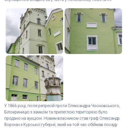
У 1866 році, після репресій проти Олександра Чосновського,
Білокриницю з замком та прилеглою територією було
продано на аукціоні. Новим власником став граф Олександр
Воронін з Курської губернії, який на той час обіймав посаду