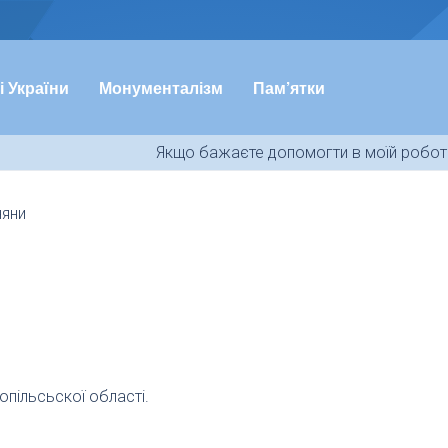
і України
Монументалізм
Пам’ятки
Якщо бажаєте допомогти в моїй роботі
няни
опільсьскої області.