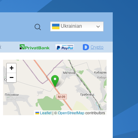
Ukrainian
:
Crypto
+
−
Leaflet
|
©
OpenStreetMap
contributors