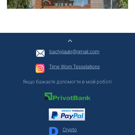
bachylaukr@gmail.com
Time Worn Tesselations
Якщо бажаєте допомогти в моїй роботі:
Crypto