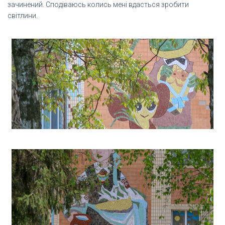
зачинений. Сподіваюсь колись мені вдасться зробити
світлини.