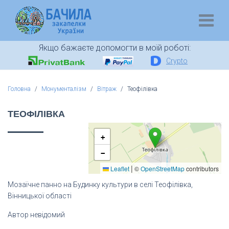
Якщо бажаєте допомогти в моїй роботі:
Crypto
Головна
Монументалізм
Вітраж
Теофілівка
ТЕОФІЛІВКА
+
−
|
Leaflet
©
OpenStreetMap
contributors
Мозаїчне панно на Будинку культури в селі Теофілівка,
Вінницької області
Автор невідомий