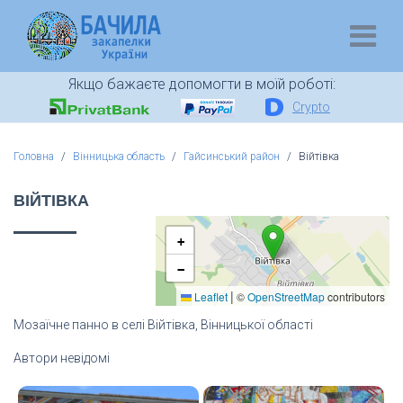
Якщо бажаєте допомогти в моїй роботі:
Crypto
Головна
Вінницька область
Гайсинський район
Війтівка
ВІЙТІВКА
+
−
|
Leaflet
©
OpenStreetMap
contributors
Мозаїчне панно в селі Війтівка, Вінницької області
Автори невідомі