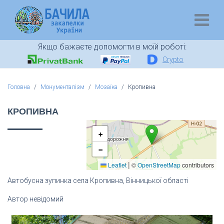
Якщо бажаєте допомогти в моїй роботі:
Crypto
Головна
Монументалізм
Мозаїка
Кропивна
КРОПИВНА
+
−
|
Leaflet
©
OpenStreetMap
contributors
Автобусна зупинка села Кропивна, Вінницької області
Автор невідомий