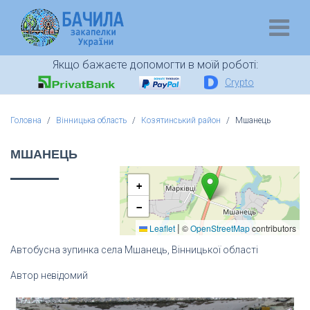
Якщо бажаєте допомогти в моїй роботі:
Crypto
Головна
Вінницька область
Козятинський район
Мшанець
МШАНЕЦЬ
+
−
|
Leaflet
©
OpenStreetMap
contributors
Автобусна зупинка села Мшанець, Вінницької області
Автор невідомий