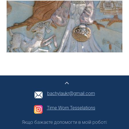
bachylaukr@gmail.com
Time Worn Tesselations
Якщо бажаєте допомогти в моїй роботі: