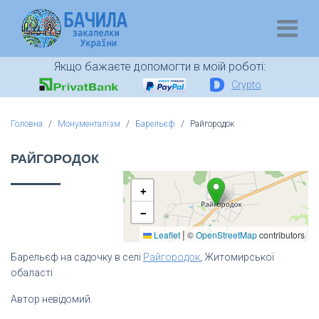
Якщо бажаєте допомогти в моїй роботі:
Crypto
Головна
Монументалізм
Барельєф
Райгородок
РАЙГОРОДОК
+
−
|
Leaflet
©
OpenStreetMap
contributors
Барельєф на садочку в селі
Райгородок
, Житомирської
обаласті
Автор невідомий.