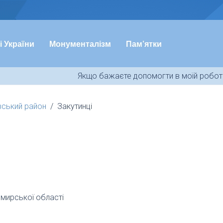
і України
Монументалізм
Пам’ятки
Якщо бажаєте допомогти в моїй роботі
вський район
Закутинці
омирської області