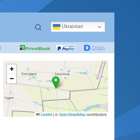
Ukrainian
:
Crypto
+
−
Leaflet
|
©
OpenStreetMap
contributors