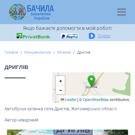
Якщо бажаєте допомогти в моїй роботі:
Crypto
Головна
Монументалізм
Мозаїка
Дриглів
ДРИГЛІВ
+
−
|
Leaflet
©
OpenStreetMap
contributors
Автобусна зупинка села Дриглів, Житомирської області
Автор невідомий