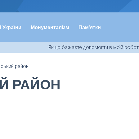
і України
Монументалізм
Пам’ятки
Якщо бажаєте допомогти в моїй роботі
ський район
Й РАЙОН