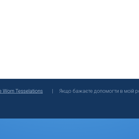
e Worn Tesselations
Якщо бажаєте допомогти в моїй ро