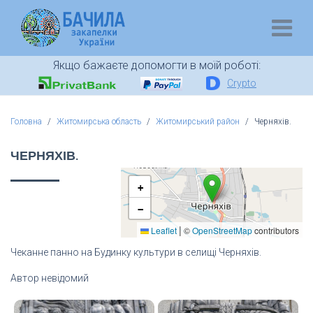
Якщо бажаєте допомогти в моїй роботі:
Crypto
Головна
Житомирська область
Житомирський район
Черняхів.
ЧЕРНЯХІВ.
+
−
|
Leaflet
©
OpenStreetMap
contributors
Чеканне панно на Будинку культури в селищі Черняхів.
Автор невідомий