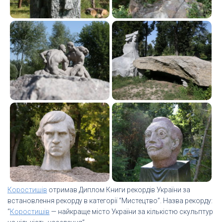
Коростишів
отримав Диплом Книги рекордів України за
встановлення рекорду в категорії “Мистецтво”. Назва рекорду:
“
Коростишів
— найкраще місто України за кількістю скульптур