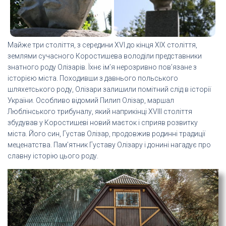
Майже три століття, з середини XVI до кінця XIX століття,
землями сучасного Коростишева володіли представники
знатного роду Олізарів. Їхнє ім’я нерозривно пов’язане з
історією міста. Походивши з давнього польського
шляхетського роду, Олізари залишили помітний слід в історії
України. Особливо відомий Пилип Олізар, маршал
Люблінського трибуналу, який наприкінці XVIII століття
збудував у Коростишеві новий маєток і сприяв розвитку
міста. Його син, Густав Олізар, продовжив родинні традиції
меценатства. Пам’ятник Густаву Олізару і донині нагадує про
славну історію цього роду.