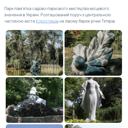
Парк-пам’ятка садово-паркового мистецтва місцевого
значення в Україні. Розташований поруч з центральною
частиною міста
Коростишів
на лівому березі річки Тетерів.