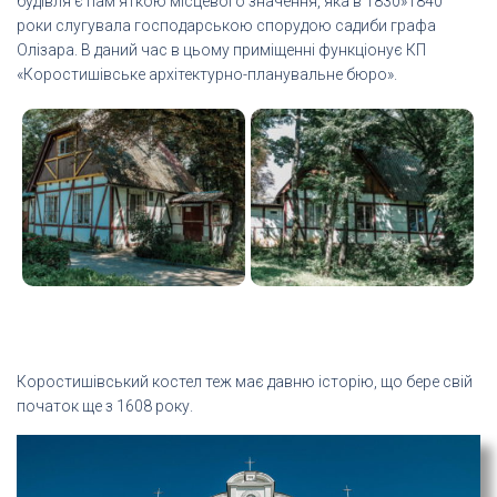
будівля є пам’яткою місцевого значення, яка в 1830»1840
роки слугувала господарською спорудою садиби графа
Олізара. В даний час в цьому приміщенні функціонує КП
«Коростишівське архітектурно-планувальне бюро».
Коростишівський костел теж має давню історію, що бере свій
початок ще з 1608 року.