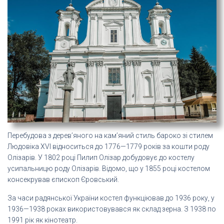
Перебудова з дерев’яного на кам’яний стиль бароко зі стилем
Людовіка XVI відноситься до 1776—1779 років за кошти роду
Олізарів. У 1802 році Пилип Олізар добудовує до костелу
усипальницю роду Олізарів. Відомо, що у 1855 році костелом
консекрував єпископ Єровський.
За часи радянської України костел функціював до 1936 року, у
1936—1938 роках використовувався як склад зерна. З 1938 по
1991 рік як кінотеатр.