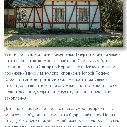
Уявіть собі: мальовничий берег річки Тетерів, величний замок
на пагорбі і навколо – розкішний парк. Саме таким було
володіння родини Олізарів у Коростишеві. Цей куточок землі
пронизаний духом минулого і сповнений історії. Родина
Олізарів, яка володіла цими землями протягом кількох
століть, залишила помітний слід у житті міста. Їхній внесок у
розвиток освіти, медицини та культури і донині викликає
захоплення.
До нашого часу збереглося одне зі службових приміщень.
Вони були побудовані в стилі «швейцарський шале». Наразі
стіну цієї споруди прикрашає табличка, яка засвідчує, що дана