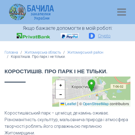
Якщо бажаєте допомогти в моїй роботі:
Crypto
Головна
Житомирська область
Житомирський район
Коростишів. Про парк і не тільки.
КОРОСТИШІВ. ПРО ПАРК І НЕ ТІЛЬКИ.
+
−
|
Leaflet
©
OpenStreetMap
contributors
Коростишівський парк – це місце, де камінь оживає.
Різноманітність скульптур, мальовнича природа і атмосфера
творчості роблять його справжньою перлиною
Житомирщини.