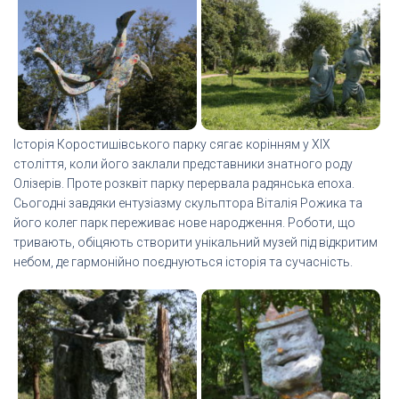
Історія Коростишівського парку сягає корінням у XIX
століття, коли його заклали представники знатного роду
Олізерів. Проте розквіт парку перервала радянська епоха.
Сьогодні завдяки ентузіазму скульптора Віталія Рожика та
його колег парк переживає нове народження. Роботи, що
тривають, обіцяють створити унікальний музей під відкритим
небом, де гармонійно поєднуються історія та сучасність.