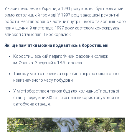
У часи незалежної України, з 1991 року костел був переданий
римо-католицькій громаді. У 1997 році завершені ремонтні
роботи. Реставровано частини внутрішнього та зовнішнього
приміщення. 9 листопада 1997 року костелом консекрував
єпископ Станіслав Широкорадюк.
Які ще пам’ятки можна подивитись в Коростишеві:
Коростишівський педагогічний фаховий коледж
ім. Франка. Зведений в 1870-х роках.
Також у місті є невелика дерев’яна церква орієнтовно
невизначеного часу побудови
У місті збереглася також будівля колишньої поштової
станції середини XIX ст., яка нині використовується як
автобусна станція.