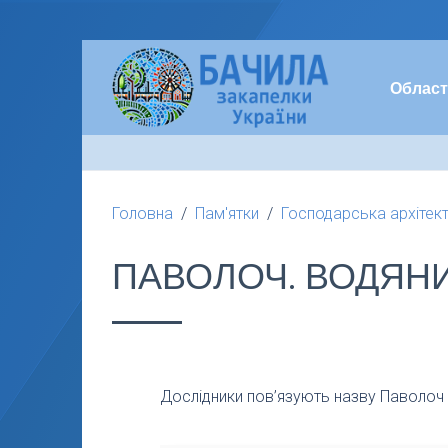
Област
Головна
Пам'ятки
Господарська архітек
ПАВОЛОЧ. ВОДЯН
Дослідники пов’язують назву Паволоч