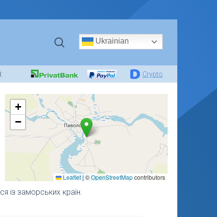
Ukrainian
:
Crypto
+
−
Leaflet
|
©
OpenStreetMap
contributors
 із заморських країн.