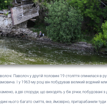
волочі. Паволоч у другій половині 19 століття опинилася в 
мовича. І у 1963-му році він побудував великий водяний мли
меню, а дві споруди, що виходять у бік річки, побудовані з 
дині нього багато сміття, яке, ймовірно, притарабанили туди