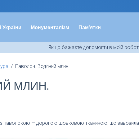
і України
Монументалізм
Пам’ятки
Якщо бажаєте допомогти в моїй роботі
тура
Паволоч. Водяний млин.
ИЙ МЛИН.
 з паволокою — дорогою шовковою тканиною, що завозилася