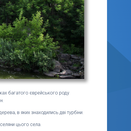
руках багатого єврейського роду
н.
дерева, в яких знаходились дві турбіни.
 селяни цього села.