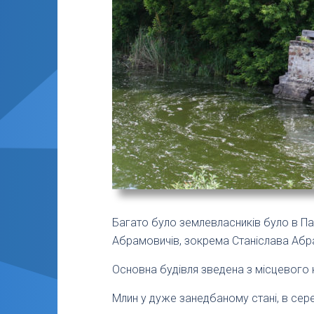
Багато було землевласників було в Па
Абрамовичів, зокрема Станіслава Абра
Основна будівля зведена з місцевого ка
Млин у дуже занедбаному стані, в сере