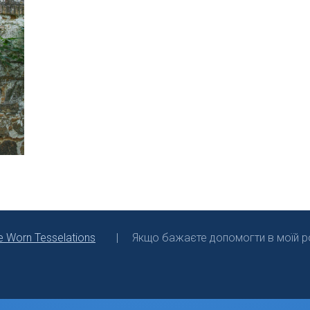
e Worn Tesselations
Якщо бажаєте допомогти в моїй ро