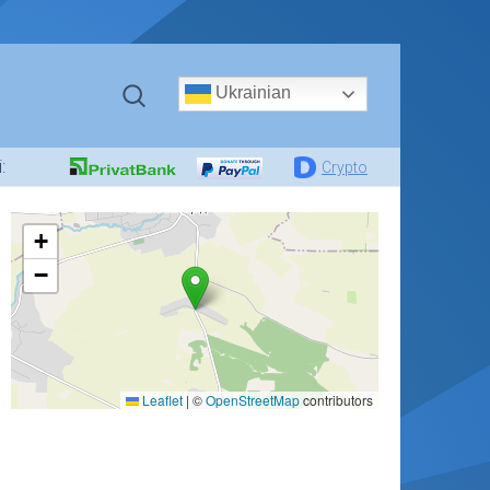
Ukrainian
:
Crypto
+
−
Leaflet
|
©
OpenStreetMap
contributors