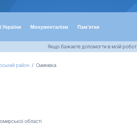
і України
Монументалізм
Пам’ятки
Якщо бажаєте допомогти в моїй роботі
ський район
Смиківка.
омирської області.