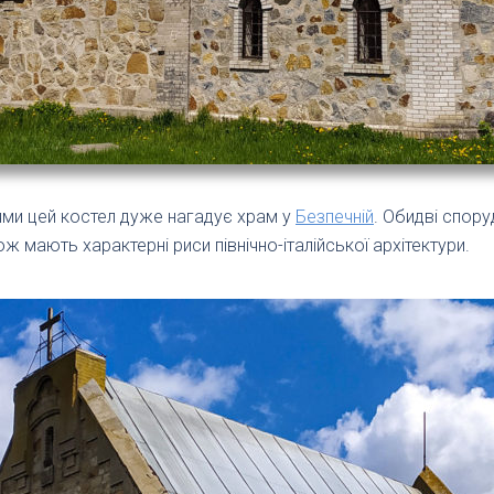
ями цей костел дуже нагадує храм у
Безпечній
. Обидві спору
ж мають характерні риси північно-італійської архітектури.