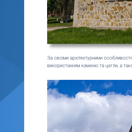
За своїми архітектурними особливост
використанням каменю та цегли, а тако