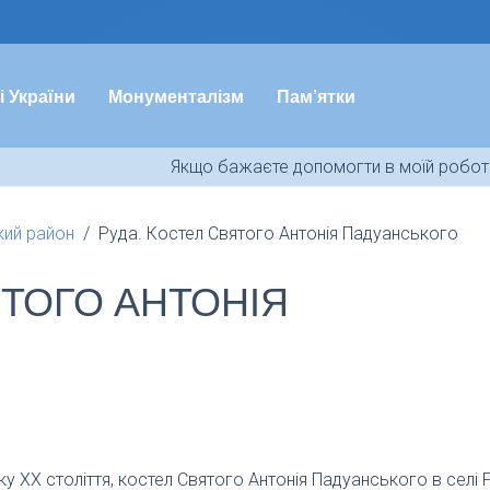
і України
Монументалізм
Пам’ятки
Якщо бажаєте допомогти в моїй роботі
кий район
Руда. Костел Святого Антонія Падуанського
ЯТОГО АНТОНІЯ
ку XX століття, костел Святого Антонія Падуанського в селі