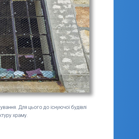
ування. Для цього до існуючої будівлі
ктуру храму.