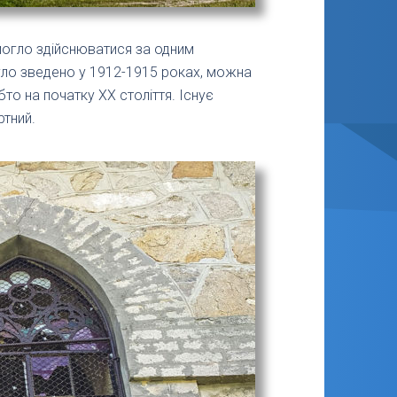
 могло здійснюватися за одним
 було зведено у 1912-1915 роках, можна
то на початку XX століття. Існує
ртний.