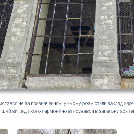
истався не за призначенням: у ньому розмістили заклад харч
ішній вигляд якого гармонійно вписувався в загальну архіте