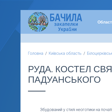
Област
Головна
Київська область
Білоцерківсь
РУДА. КОСТЕЛ СВ
ПАДУАНСЬКОГО
Збудований у стилі неоготики на почат