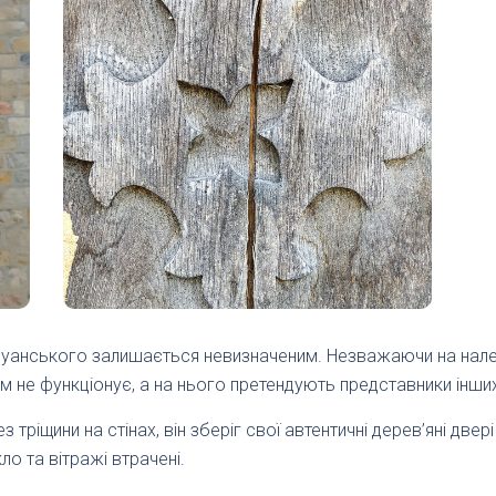
дуанського залишається невизначеним. Незважаючи на нал
рам не функціонує, а на нього претендують представники інши
тріщини на стінах, він зберіг свої автентичні дерев’яні двері 
ло та вітражі втрачені.