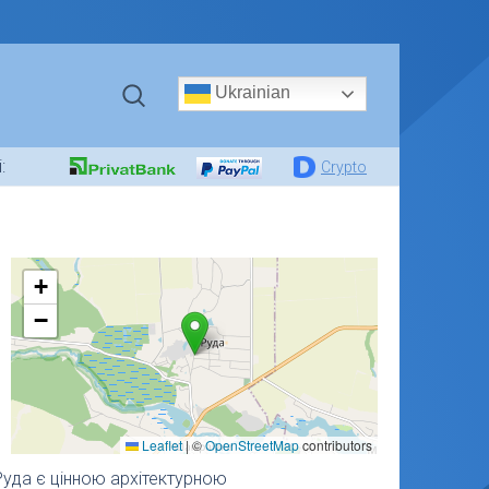
Ukrainian
:
Crypto
+
−
Leaflet
|
©
OpenStreetMap
contributors
 Руда є цінною архітектурною