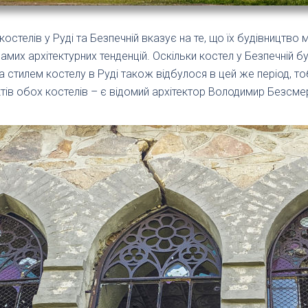
остелів у Руді та Безпечній вказує на те, що їх будівництво
самих архітектурних тенденцій. Оскільки костел у Безпечній
 стилем костелу в Руді також відбулося в цей же період, тоб
тів обох костелів – є відомий архітектор Володимир Безсме