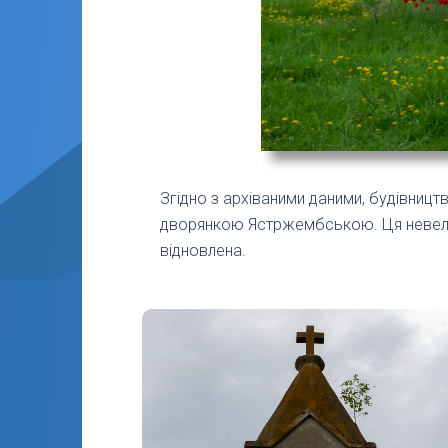
Згідно з архіваними даними, будівницт
дворянкою Ястржембською. Ця невеличк
відновлена.