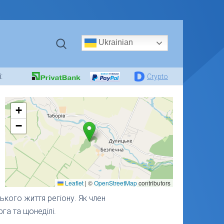
Ukrainian
:
Crypto
+
−
Leaflet
|
©
OpenStreetMap
contributors
кого життя регіону. Як член
га та щонеділі.