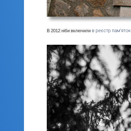
в реєстр пам’яток
В 2012 ніби включили