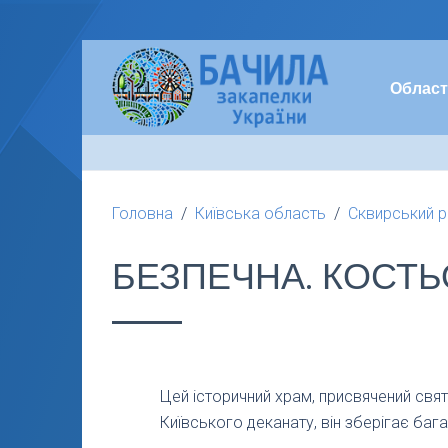
Област
Головна
Київська область
Сквирський 
БЕЗПЕЧНА. КОСТЬ
Цей історичний храм, присвячений свя
Київського деканату, він зберігає бага