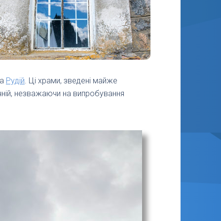
та
Рудій
. Ці храми, зведені майже
ечній, незважаючи на випробування