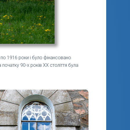
 по 1916 роки і було фінансовано
початку 90-х років XX століття була