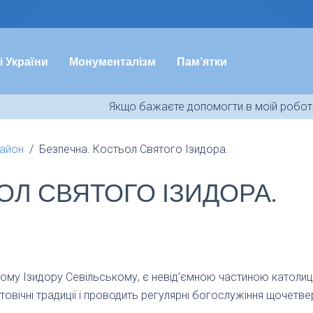
і України
Монументалізм
Пам’ятки
Якщо бажаєте допомогти в моїй роботі
район
Безпечна. Костьол Святого Ізидора.
ОЛ СВЯТОГО ІЗИДОРА.
тому Ізидору Севільському, є невід’ємною частиною католиць
товічні традиції і проводить регулярні богослужіння щочетвер