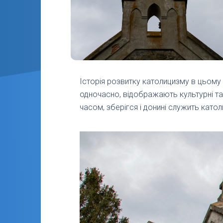
Історія розвитку католицизму в цьому р
одночасно, відображають культурні та 
часом, зберігся і донині служить катол