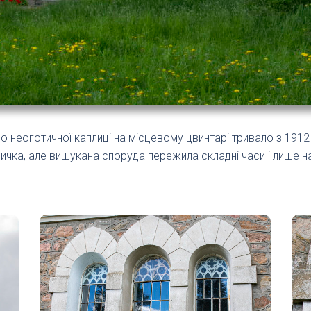
во неоготичної каплиці на місцевому цвинтарі тривало з 1912
а, але вишукана споруда пережила складні часи і лише на 