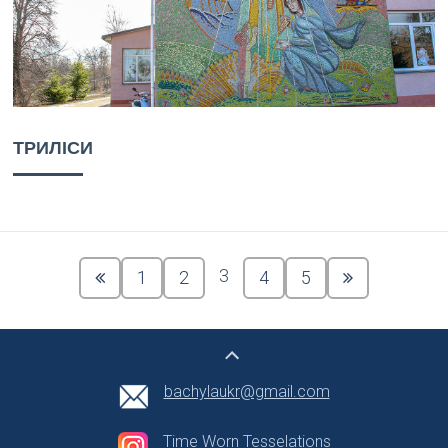
ТРИЛІСИ
3
1
2
4
5
bachylaukr@gmail.com
Time Worn Tesselations