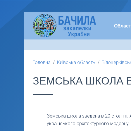
Област
Головна
Київська область
Білоцерківсь
ЗЕМСЬКА ШКОЛА В
Земська школа зведена в 20 столітті. 
українського архітектурного модерну.