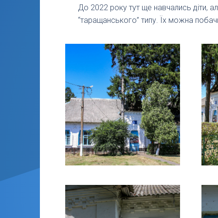
До 2022 року тут ще навчались діти, а
“таращанського” типу. Їх можна побач