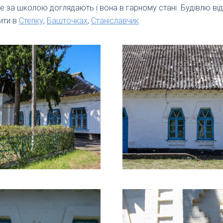
ле за школою доглядають і вона в гарному стані. Будівлю ві
ити в
Степку
,
Башточках
,
Станіславчик