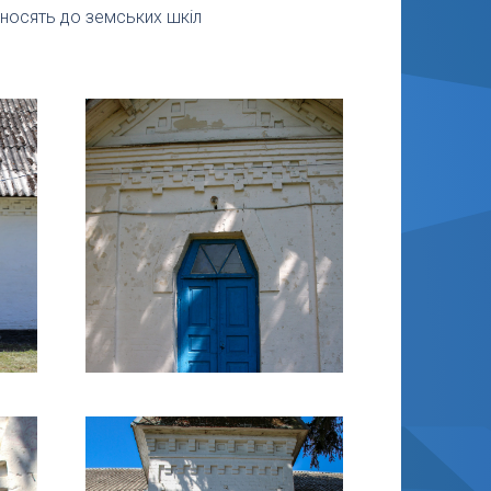
дносять до земських шкіл