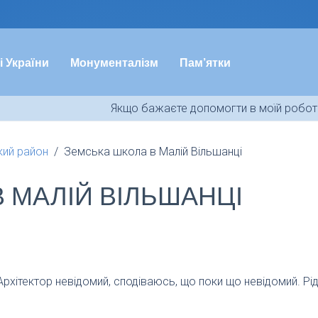
і України
Монументалізм
Пам’ятки
Якщо бажаєте допомогти в моїй роботі
кий район
Земська школа в Малій Вільшанці
 МАЛІЙ ВІЛЬШАНЦІ
Архітектор невідомий, сподіваюсь, що поки що невідомий. Рі