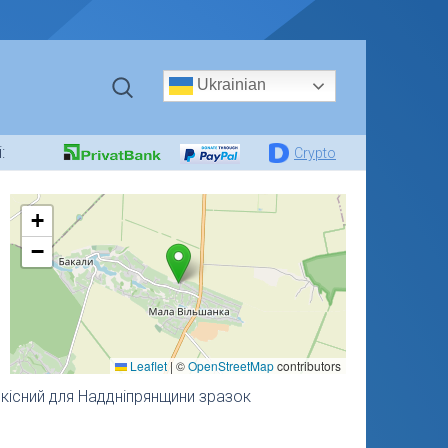
Ukrainian
:
Crypto
+
−
Leaflet
|
©
OpenStreetMap
contributors
дкісний для Наддніпрянщини зразок