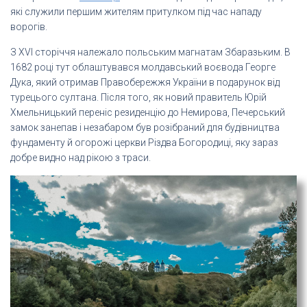
які служили першим жителям притулком під час нападу
ворогів.
З XVI сторіччя належало польським магнатам Збаразьким. В
1682 році тут облаштувався молдавський воєвода Георге
Дука, який отримав Правобережжя України в подарунок від
турецього султана. Після того, як новий правитель Юрій
Хмельницький переніс резиденцію до Немирова, Печерський
замок занепав і незабаром був розібраний для будівництва
фундаменту й огорожі церкви Різдва Богородиці, яку зараз
добре видно над рікою з траси.