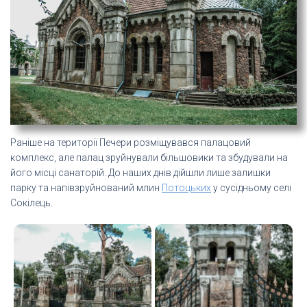
Раніше на території Печери розміщувався палацовий
комплекс, але палац зруйнували більшовики та збудували на
його місці санаторій. До наших днів дійшли лише залишки
парку та напівзруйнований млин
Потоцьких
у сусідньому селі
Сокілець.