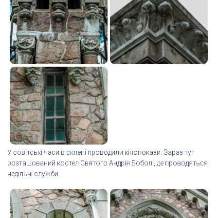
У совітські часи в склепі проводили кінопокази. Зараз тут
розташований костел Святого Андрія Боболі, де проводяться
недільні служби.