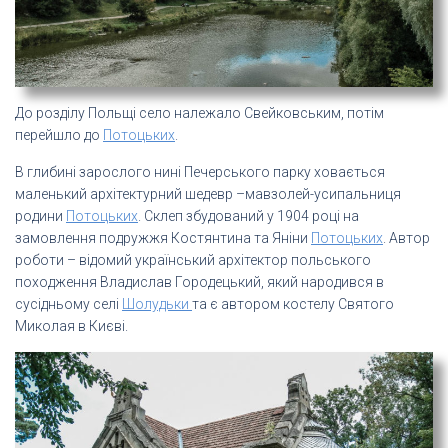
До розділу Польщі село належало Свейковським, потім
перейшло до
Потоцьких
.
В глибині зарослого нині Печерського парку ховається
маленький архітектурний шедевр –мавзолей-усипальниця
родини
Потоцьких
. Склеп збудований у 1904 році на
замовлення подружжя Костянтина та Яніни
Потоцьких
. Автор
роботи – відомий український архітектор польського
походження Владислав Городецький, який народився в
сусідньому селі
Шолудьки
та є автором костелу Святого
Миколая в Києві.