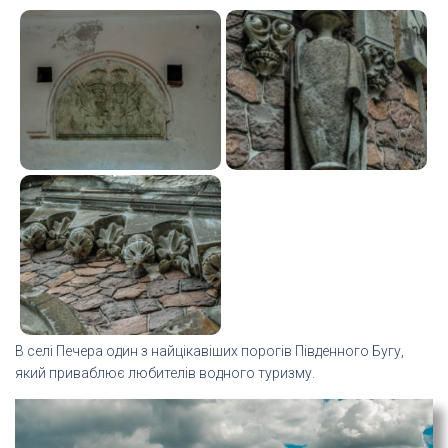
В селі Печера один з найцікавіших порогів Південного Бугу,
який приваблює любителів водного туризму.