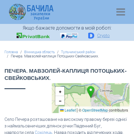
Якщо бажаєте допомогти в моїй роботі:
Crypto
Головна
Вінницька область
Тульчинський район
Печера. Мавзолей-каплиця Потоцьких-Свейковських.
ПЕЧЕРА. МАВЗОЛЕЙ-КАПЛИЦЯ ПОТОЦЬКИХ-
СВЕЙКОВСЬКИХ.
+
−
|
Leaflet
©
OpenStreetMap
contributors
Село Печера розташоване на високому правому березі однієї
з наймальовничіших ділянок річки Південний Буг,
навпроти села
Сокілець
. Назва походить від печерних ходів,