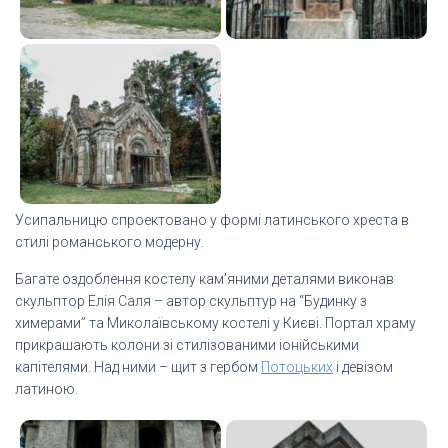
Усипальницю спроектовано у формі латинського хреста в
стилі романського модерну.
Багате оздоблення костелу кам’яними деталями виконав
скульптор Елія Саля – автор скульптур на “Будинку з
химерами” та Миколаївському костелі у Києві. Портал храму
прикрашають колони зі стилізованими іонійськими
капітелями. Над ними – щит з гербом
Потоцьких
і девізом
латиною.