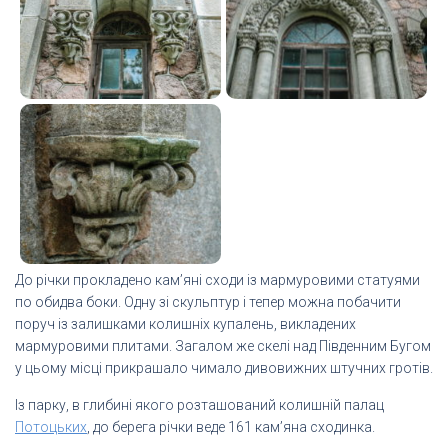
До річки прокладено кам’яні сходи із мармуровими статуями
по обидва боки. Одну зі скульптур і тепер можна побачити
поруч із залишками колишніх купалень, викладених
мармуровими плитами. Загалом же скелі над Південним Бугом
у цьому місці прикрашало чимало дивовижних штучних гротів.
Із парку, в глибині якого розташований колишній палац
Потоцьких
, до берега річки веде 161 кам’яна сходинка.