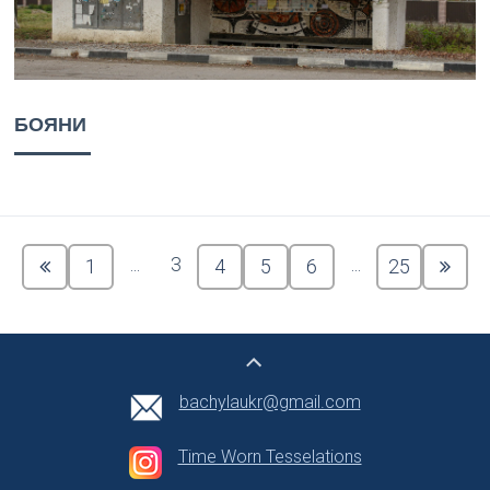
БОЯНИ
...
3
...
1
4
5
6
25
bachylaukr@gmail.com
Time Worn Tesselations