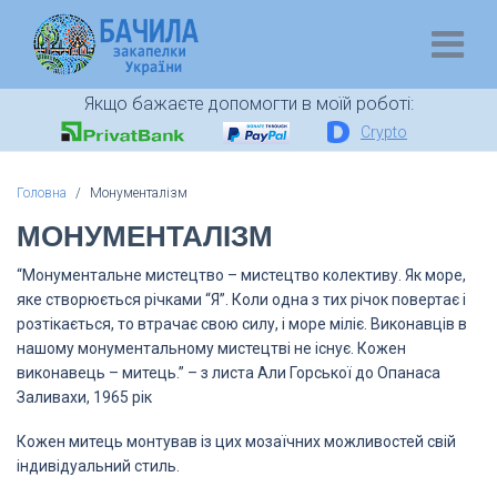
Якщо бажаєте допомогти в моїй роботі:
Crypto
Головна
Монументалізм
МОНУМЕНТАЛІЗМ
“Монументальне мистецтво – мистецтво колективу. Як море,
яке створюється річками “Я”. Коли одна з тих річок повертає і
розтікається, то втрачає свою силу, і море міліє. Виконавців в
нашому монументальному мистецтві не існує. Кожен
виконавець – митець.” – з листа Али Горської до Опанаса
Заливахи, 1965 рік
Кожен митець монтував із цих мозаїчних можливостей свій
індивідуальний стиль.